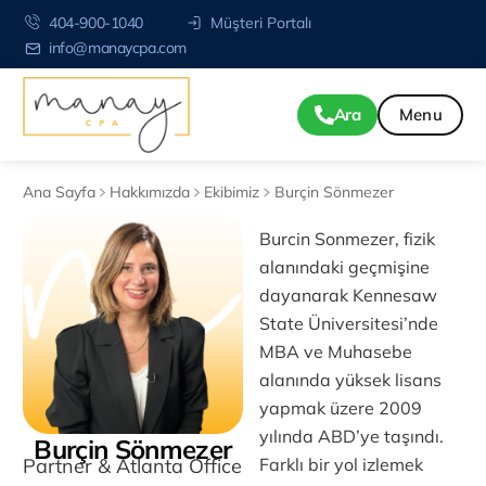
404-900-1040
Müşteri Portalı
info@manaycpa.com
Ara
Ana Sayfa
Hakkımızda
Ekibimiz
Burçin Sönmezer
Burcin Sonmezer, fizik
alanındaki geçmişine
dayanarak Kennesaw
State Üniversitesi’nde
MBA ve Muhasebe
alanında yüksek lisans
yapmak üzere 2009
yılında ABD’ye taşındı.
Burçin Sönmezer
Farklı bir yol izlemek
Partner & Atlanta Office