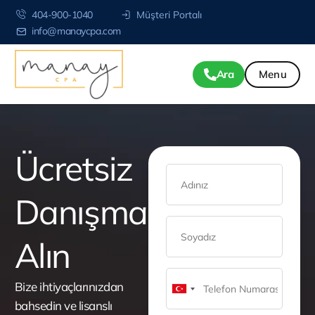
404-900-1040
Müşteri Portalı
info@manaycpa.com
Ara
Ücretsiz
Danışmanlık
Alın
Bize ihtiyaçlarınızdan
Turkey
bahsedin ve lisanslı
+90