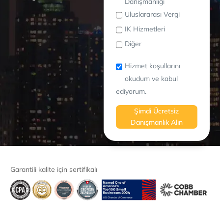
Danışmanlığı
Uluslararası Vergi
IK Hizmetleri
Diğer
Hizmet koşullarını
okudum ve kabul
ediyorum.
Şimdi Ücretsiz
Danışmanlık Alın
Garantili kalite için sertifikalı