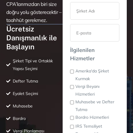
CPA’larımızdan biri size
doğru yolu gösterecektir –
taahhüt gerekmez.
Ücretsiz
Danışmanlık ile
Başlayın
İlgilenilen
Hizmetler
Şirket Tipi ve Ortaklık
Yapısı Seçimi
Amerika'da Şirket
Kurmak
Defter Tutma
Vergi Beyanı
Eyalet Seçimi
Hizmetleri
Muhasebe ve Defter
Muhasebe
Tutma
Bordro Hizmetleri
Bordro
IRS Temsiliyet
Vergi Planlaması