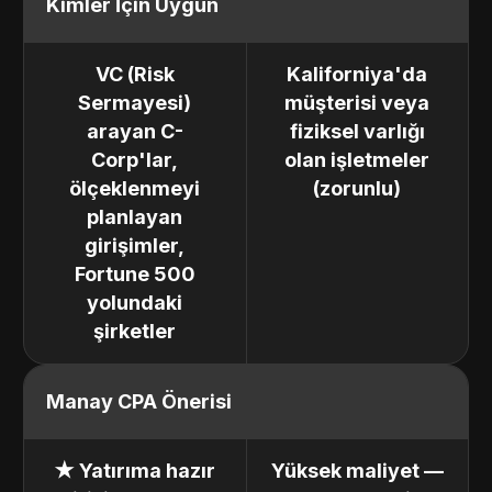
Kimler İçin Uygun
VC (Risk
Kaliforniya'da
Sermayesi)
müşterisi veya
arayan C-
fiziksel varlığı
Corp'lar,
olan işletmeler
ölçeklenmeyi
(zorunlu)
planlayan
girişimler,
Fortune 500
yolundaki
şirketler
Manay CPA Önerisi
★ Yatırıma hazır
Yüksek maliyet —