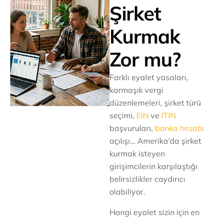
Şirket
Kurmak
Zor mu?
Farklı eyalet yasaları,
karmaşık vergi
düzenlemeleri, şirket türü
seçimi,
EIN
ve
ITIN
başvuruları,
banka hesabı
açılışı… Amerika’da şirket
kurmak isteyen
girişimcilerin karşılaştığı
belirsizlikler caydırıcı
olabiliyor.
Hangi eyalet sizin için en