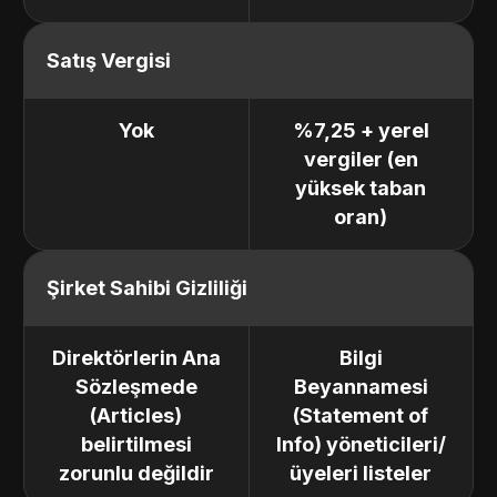
Satış Vergisi
Yok
%7,25 + yerel
vergiler (en
yüksek taban
oran)
Şirket Sahibi Gizliliği
Direktörlerin Ana
Bilgi
Sözleşmede
Beyannamesi
(Articles)
(Statement of
belirtilmesi
Info) yöneticileri/
zorunlu değildir
üyeleri listeler