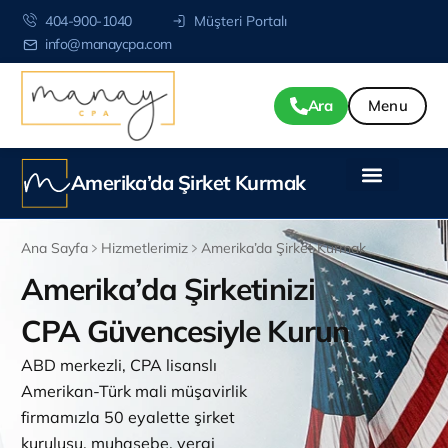
404-900-1040
Müşteri Portalı
info@manaycpa.com
Ara
Amerika’da Şirket Kurmak
Ana Sayfa
Hizmetlerimiz
Amerika’da Şirket Kurmak
Amerika’da Şirketinizi
CPA Güvencesiyle Kurun
ABD merkezli, CPA lisanslı
Amerikan-Türk mali müşavirlik
firmamızla 50 eyalette şirket
kuruluşu, muhasebe, vergi