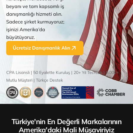
beyanı ve tam kapsamlı iş
danışmanlığı hizmeti alın.
Sadece şirket kurmuyoruz;
işinizi Amerika’da
büyütüyoruz.
Ücretsiz Danışmanlık Alın
CPA Lisanslı | 50 Eyalette Kuruluş | 20+ Yıl Tecrübe | 9.000+
Mutlu Müşteri | Türkçe Destek
Türkiye'nin En Değerli Markalarının
Amerika'daki Mali Müşaviriyiz