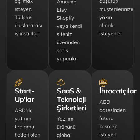
açılmak
düşürüp
Amazon,
isteyen
müşterilerinize
Etsy,
Türk ve
yakın
Shopify
uluslararası
olmak
veya kendi
iş insanları
isteyenler
siteniz
üzerinden
satış
yapanlar
Start-
SaaS &
İhracatçılar
Up'lar
Teknoloji
ABD
Şirketleri
adresinden
ABD'de
fatura
yatırım
Yazılım
kesmek
toplama
ürününü
isteyen
hedefi olan
global