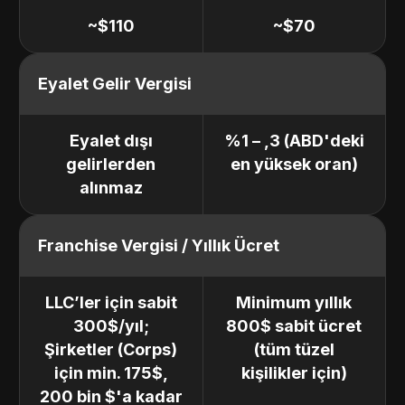
~$110
~$70
Eyalet Gelir Vergisi
Eyalet dışı
%1 – ,3 (ABD'deki
gelirlerden
en yüksek oran)
alınmaz
Franchise Vergisi / Yıllık Ücret
LLC’ler için sabit
Minimum yıllık
300$/yıl;
800$ sabit ücret
Şirketler (Corps)
(tüm tüzel
için min. 175$,
kişilikler için)
200 bin $'a kadar