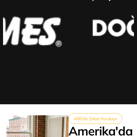
ABD'de Şirket Kuruluşu
Amerika'da