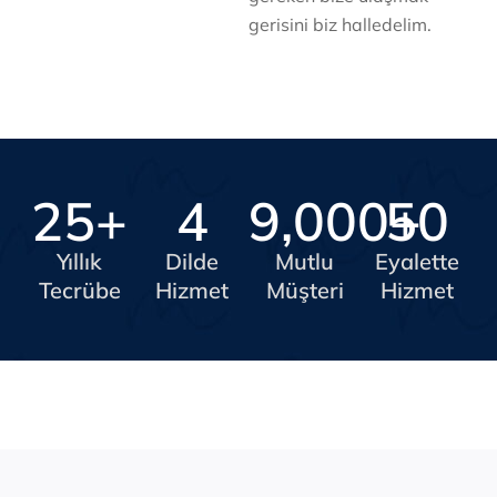
gerisini biz halledelim.
25
+
4
9,000
50
+
Yıllık
Dilde
Mutlu
Eyalette
Tecrübe
Hizmet
Müşteri
Hizmet