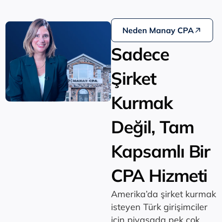
Neden Manay CPA
Sadece
Şirket
Kurmak
Değil, Tam
Kapsamlı Bir
CPA Hizmeti
Amerika’da şirket kurmak
isteyen Türk girişimciler
için piyasada pek çok