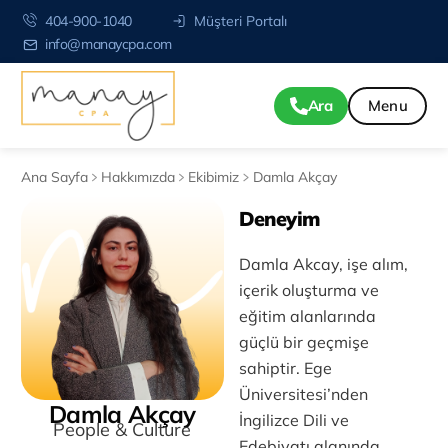
404-900-1040
Müşteri Portalı
info@manaycpa.com
Ara
Ana Sayfa
Hakkımızda
Ekibimiz
Damla Akçay
Deneyim
Damla Akcay, işe alım,
içerik oluşturma ve
eğitim alanlarında
güçlü bir geçmişe
sahiptir. Ege
Üniversitesi’nden
Damla Akçay
İngilizce Dili ve
People & Culture
Edebiyatı alanında