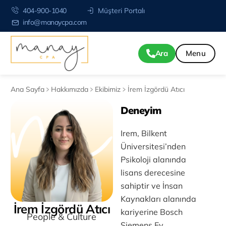
404-900-1040
Müşteri Portalı
info@manaycpa.com
Ara
Ana Sayfa
Hakkımızda
Ekibimiz
İrem İzgördü Atıcı
Deneyim
Irem, Bilkent
Üniversitesi’nden
Psikoloji alanında
lisans derecesine
sahiptir ve İnsan
Kaynakları alanında
İrem İzgördü Atıcı
kariyerine Bosch
People & Culture
Siemens Ev