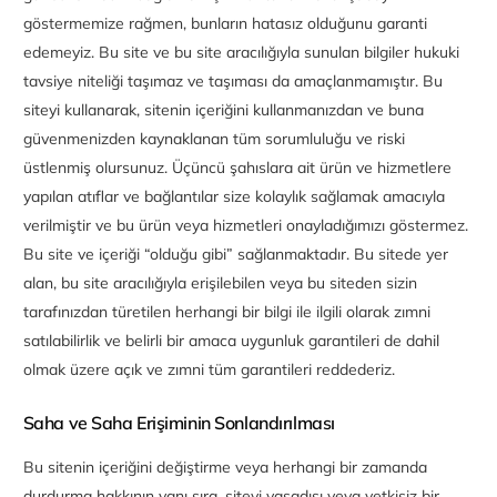
göstermemize rağmen, bunların hatasız olduğunu garanti
edemeyiz. Bu site ve bu site aracılığıyla sunulan bilgiler hukuki
tavsiye niteliği taşımaz ve taşıması da amaçlanmamıştır. Bu
siteyi kullanarak, sitenin içeriğini kullanmanızdan ve buna
güvenmenizden kaynaklanan tüm sorumluluğu ve riski
üstlenmiş olursunuz. Üçüncü şahıslara ait ürün ve hizmetlere
yapılan atıflar ve bağlantılar size kolaylık sağlamak amacıyla
verilmiştir ve bu ürün veya hizmetleri onayladığımızı göstermez.
Bu site ve içeriği “olduğu gibi” sağlanmaktadır. Bu sitede yer
alan, bu site aracılığıyla erişilebilen veya bu siteden sizin
tarafınızdan türetilen herhangi bir bilgi ile ilgili olarak zımni
satılabilirlik ve belirli bir amaca uygunluk garantileri de dahil
olmak üzere açık ve zımni tüm garantileri reddederiz.
Saha ve Saha Erişiminin Sonlandırılması
Bu sitenin içeriğini değiştirme veya herhangi bir zamanda
durdurma hakkının yanı sıra, siteyi yasadışı veya yetkisiz bir