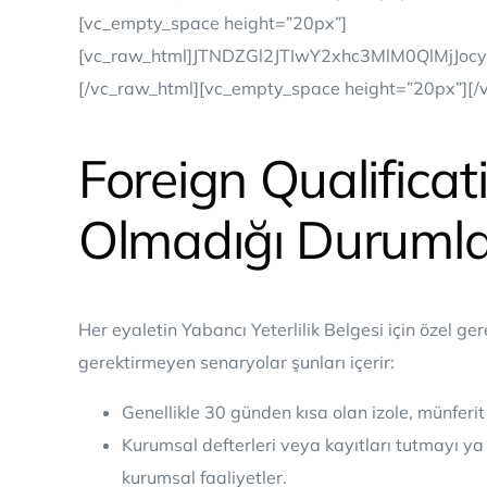
[vc_empty_space height=”20px”]
[vc_raw_html]JTNDZGl2JTIwY2xhc3MlM0QlMj
[/vc_raw_html][vc_empty_space height=”20px”][/
Foreign Qualificat
Olmadığı Durumlar
Her eyaletin Yabancı Yeterlilik Belgesi için özel gere
gerektirmeyen senaryolar şunları içerir:
Genellikle 30 günden kısa olan izole, münferit 
Kurumsal defterleri veya kayıtları tutmayı ya d
kurumsal faaliyetler.