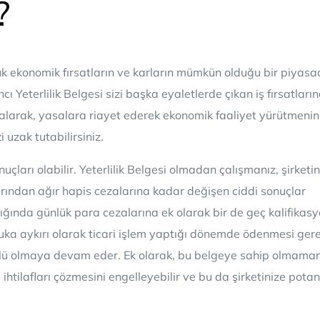
?
k ekonomik fırsatların ve karların mümkün olduğu bir piyas
ncı Yeterlilik Belgesi sizi başka eyaletlerde çıkan iş fırsatları
i alarak, yasalara riayet ederek ekonomik faaliyet yürütmenin
i uzak tutabilirsiniz.
çları olabilir. Yeterlilik Belgesi olmadan çalışmanız, şirketin
larından ağır hapis cezalarına kadar değişen ciddi sonuçlar
ldığında günlük para cezalarına ek olarak bir de geç kalifikas
ukuka aykırı olarak ticari işlem yaptığı dönemde ödenmesi ger
mlü olmaya devam eder. Ek olarak, bu belgeye sahip olmaman
ihtilafları çözmesini engelleyebilir ve bu da şirketinize potan