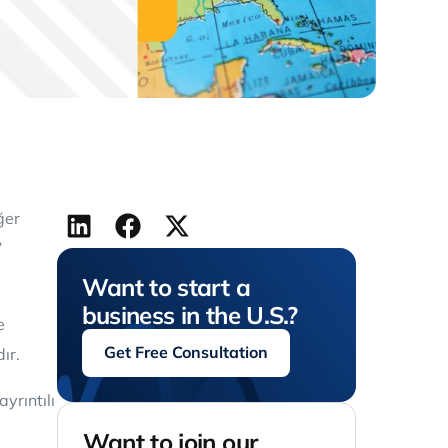
ğer
”
Want to start a
business in the U.S.?
de
Get Free Consultation
ır.
yrıntılı
Want to join our