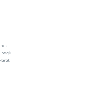
ıran
e bağlı
olarak