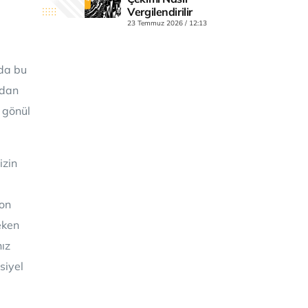
Vergilendirilir
23 Temmuz 2026
12:13
ada bu
ndan
 gönül
izin
yon
eken
ız
siyel