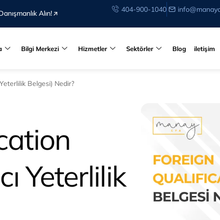
404-900-1040
info@manay
Danışmanlık Alın!
a
Bilgi Merkezi
Hizmetler
Sektörler
Blog
iletişim
eterlilik Belgesi) Nedir?
cation
 Yeterlilik