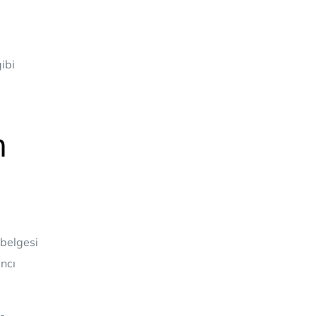
ibi
n
 belgesi
ancı