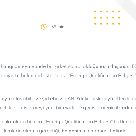
59 min
rhangi bir eyaletinde bir şirket sahibi olduğunuzu düşünün. E
 faaliyette bulunmak isterseniz “Foreign Qualification Belgesi
ları yakalayabilir ve şirketinizin ABD’deki başka eyaletlerde 
llikle bir işletmeyi yeni bir eyalette genişletmenin ilk adımıd
i) olarak da bilinen “Foreign Qualification Belgesi” hakkında a
ği, kimlerin alması gerektiği, belgenin alınmaması halinde