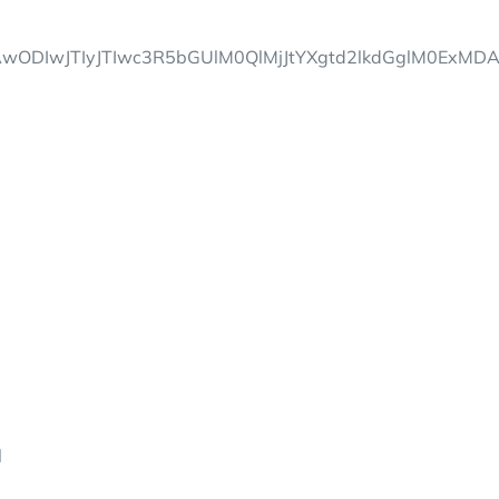
zAwODIwJTIyJTIwc3R5bGUlM0QlMjJtYXgtd2lkdGglM0E
l