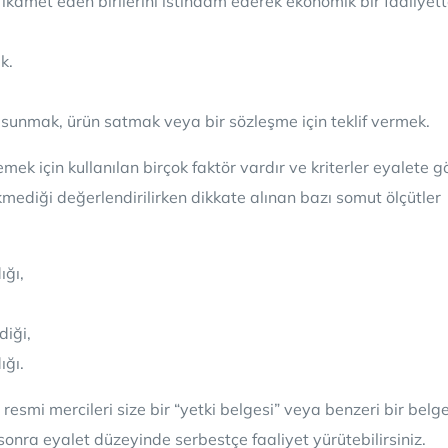
 ikamet eden birilerini istihdam ederek ekonomik bir faaliyet
k.
 sunmak, ürün satmak veya bir sözleşme için teklif vermek.
emek için kullanılan birçok faktör vardır ve kriterler eyalete g
kmediği değerlendirilirken dikkate alınan bazı somut ölçütler
ığı,
diği,
ığı.
resmi mercileri size bir “yetki belgesi” veya benzeri bir belg
sonra eyalet düzeyinde serbestçe faaliyet yürütebilirsiniz.