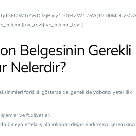
Jocy1jdGEtZW1iZWQlMjBocy1jdGEtZW1iZWQtMTI0MDUyM
vc_column][/vc_row][vc_column_text]
ion Belgesinin Gerekli
 Nelerdir?
ksinimleri farklılık gösterse de, genellikle yabancı yeterlilik
işlemler ve faaliyetler.
a bir eyaletteki iş olanaklarını değerlendirmeyi içeren ikinci