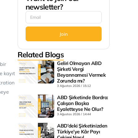
newsletter?
Join
Related Blogs
Geliri Olmayan ABD
bir
Şirketi Vergi
e kayıt
Beyannamesi Vermek
Zorunda mı?
tration
3 Ağustos 2026
15:12
meye
ABD Şirketinde Bordro:
Çalışan Başka
Eyaletteyse Ne Olur?
3 Ağustos 2026
14:44
ABD’deki Şirketinizden
Türkiye’ye Kâr Payı
Çekimi Nasıl