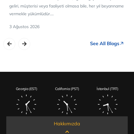
geliri, müşterisi veya faaliyeti olmasa bile, her yıl beyanname
vermekle yükümlüdür.…
3 Ağustos 2026
See All Blogs
Georgia (EST)
California (PST)
İstanbul (TRT)
Hakkımızda