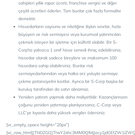
sahipleri yıllık rapor ücreti, franchise vergisi ve diğer
çeşitli ücretleri öderler. Tüm bunlar çok fazla formalite
demektir.
Hissedarların sayısına ve niteliğine ilişkin sınırlar, hızla
büyüyen ve risk sermayesi veya kurumsal yatırımcıları
çekmek isteyen bir işletme için külfetli olabilir. Bir S-
Corp’ta yalnızca 1 sınıf hisse senedi ihraç edebilirsiniz,
hissedar olarak sadece bireylere ve maksimum 100
hissedara sahip olabilirsiniz. Bunlar risk
sermayedarlarından veya halka arz yoluyla sermaye
çekme potansiyelini kısıtlar. Ayrıca bir S-Corp başka bir
kuruluş tarafından da satın alınamaz.
Yeniden yatırım yapmak daha maliyetlidir. Kazançlarınızın
çoğunu yeniden yatırmayı planlıyorsanız, C-Corp veya
LLC’ye kıyasla daha yüksek vergiler ödersiniz.
[vc_empty_space height=”20px”]
[vc_raw_html]JTNDZGl2JTIwY2xhc3MlM0QlMjJocy1jdGEtZW