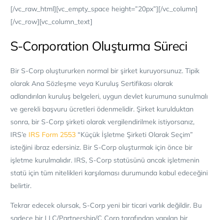
[/vc_raw_html][vc_empty_space height=”20px”][/vc_column]
[/vc_row][vc_column_text]
S-Corporation Oluşturma Süreci
Bir S-Corp oluştururken normal bir şirket kuruyorsunuz. Tipik
olarak Ana Sözleşme veya Kuruluş Sertifikası olarak
adlandırılan kuruluş belgeleri, uygun devlet kurumuna sunulmalı
ve gerekli başvuru ücretleri ödenmelidir. Şirket kurulduktan
sonra, bir S-Corp şirketi olarak vergilendirilmek istiyorsanız,
IRS’e
IRS Form 2553
“Küçük İşletme Şirketi Olarak Seçim”
isteğini ibraz edersiniz. Bir S-Corp oluşturmak için önce bir
işletme kurulmalıdır.
IRS, S-Corp statüsünü ancak işletmenin
statü için tüm nitelikleri karşılaması durumunda kabul edeceğini
belirtir.
Tekrar edecek olursak, S-Corp yeni bir ticari varlık değildir. Bu
sadece bir LLC/Partnership/C Corp tarafından yapılan bir