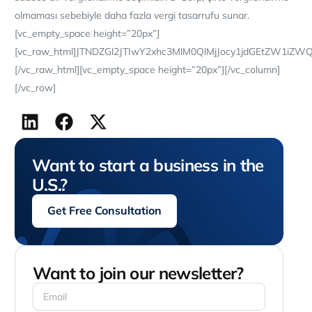
olmaması sebebiyle daha fazla vergi tasarrufu sunar.
[vc_empty_space height=”20px”]
[vc_raw_html]JTNDZGl2JTIwY2xhc3MlM0QlMjJocy1jdGEtZW
[/vc_raw_html][vc_empty_space height=”20px”][/vc_column]
[/vc_row]
Want to start a business in the
U.S.?
Get Free Consultation
Want to join our newsletter?