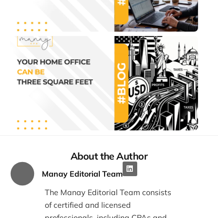
3 Ağu
14:44
ABD
Şirk
Türk
Kâr 
Çeki
Vergi
23 Te
12:13
About the Author
Manay Editorial Team
The Manay Editorial Team consists
of certified and licensed
professionals, including CPAs and