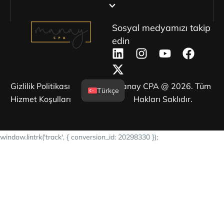
Sosyal medyamızı takip
edin
Gizlilik Politikası
Manay CPA @ 2026. Tüm
Türkçe
Hizmet Koşulları
Hakları Saklıdır.
window.lintrk('track', { conversion_id: 20298330 });